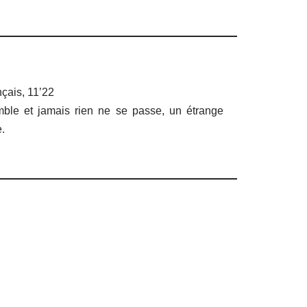
nçais, 11’22
mble et jamais rien ne se passe, un étrange
.