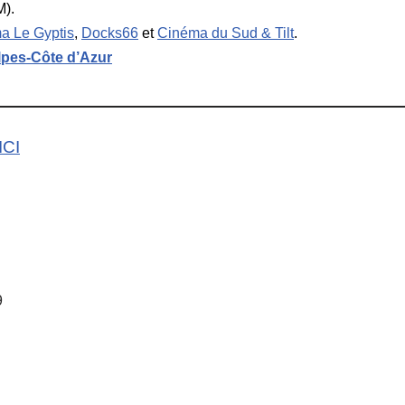
).
a Le Gyptis
,
Docks66
et
Cinéma du Sud & Tilt
.
pes-Côte d’Azur
ICI
9