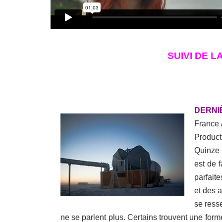
SUIVI DE 
DERNI
France /
Product
Quinze 
est de f
parfaite
et des a
se ress
ne se parlent plus. Certains trouvent une forme