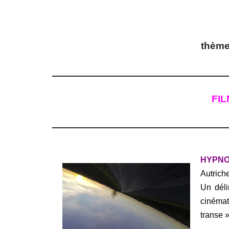
thèm
FIL
HYPN
Autriche
Un déli
cinémat
transe »