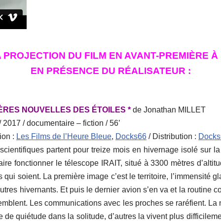
LA PROJECTION DU FILM EN AVANT-PREMIÈRE À
EN PRÉSENCE DU RÉALISATEUR :
ÈRES NOUVELLES DES ÉTOILES *
de Jonathan MILLET
 2017 / documentaire – fiction / 56’
ion :
Les Films de l’Heure Bleue
,
Docks66
/ Distribution :
Docks
scientifiques partent pour treize mois en hivernage isolé sur l
aire fonctionner le télescope IRAIT, situé à 3300 mètres d’altit
s qui soient. La première image c’est le territoire, l’immensité g
utres hivernants. Et puis le dernier avion s’en va et la routine
emblent. Les communications avec les proches se raréfient. La 
 de quiétude dans la solitude, d’autres la vivent plus difficile