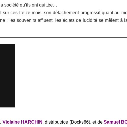
a société qu’ils ont quittée…
ant sur ces treize mois, son détachement progressif quant au m
nne : les souvenirs affluent, les éclats de lucidité se mêlent à 
r,
Violaine HARCHIN
, distributrice (Docks66), et de
Samuel B