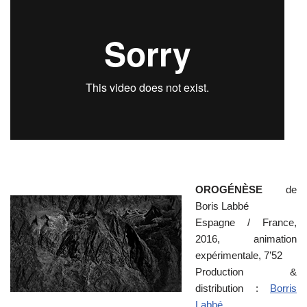
OROGÉNÈSE
de
Boris Labbé
Espagne / France,
2016, animation
expérimentale, 7’52
Production &
distribution :
Borris
Labbé