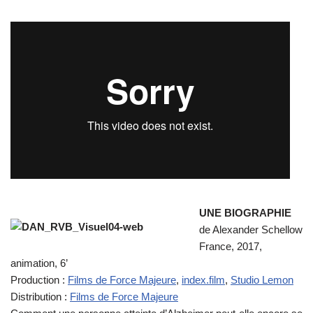
UNE BIOGRAPHIE
de Alexander Schellow
France, 2017,
animation, 6’
Production :
Films de Force Majeure
,
index.film
,
Studio Lemon
Distribution :
Films de Force Majeure