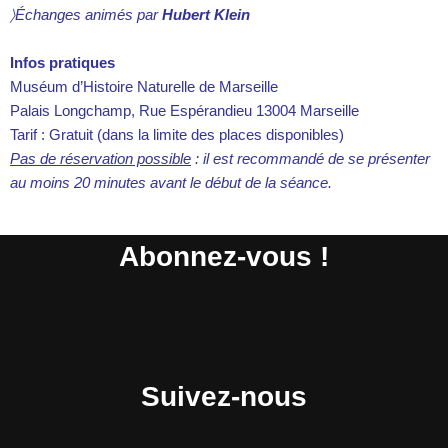
〉Échanges animés par
Hubert Klein
I
nfos pratiques
Muséum d’Histoire Naturelle de Marseille
Palais Longchamp, Rue Espérandieu 13004 Marseille
Tarif : Gratuit (dans la limite des places disponibles)
Pas de réservation possible
: il est recommandé de se présenter
au moins 20 minutes avant le début de la séance.
Abonnez-vous !
Suivez-nous