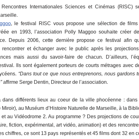
 Rencontres Internationales Sciences et Cinémas (RISC) s
rseille.
aggoo
, le festival RISC vous propose une sélection de films
 Créée en 1993, l’association Polly Maggoo souhaite créer d
e. Depuis 2006, cette dernière propose ce festival afin q
rencontrer et échanger avec le public après les projections. 
ces mais aussi du savoir-faire de chacun. D’ailleurs, l’
estival. Ils sont également porteurs de courts métrages avec d
lycéens.
“Dans tout ce que nous entreprenons, nous gardons to
”
affirme Serge Dentin, Directeur de l’association.
a dans différents lieux au coeur de la ville phocéenne : dan
e Miroir), au Muséum d’Histoire Naturelle de Marseille, à la Bi
t au Vidéodrome 2. Au programme ? Des projections de cour
e, fiction, expérimental, art vidéo, animation) et des rencontr
s chiffres, ce sont 13 pays représentés et 45 films dont 32 en 