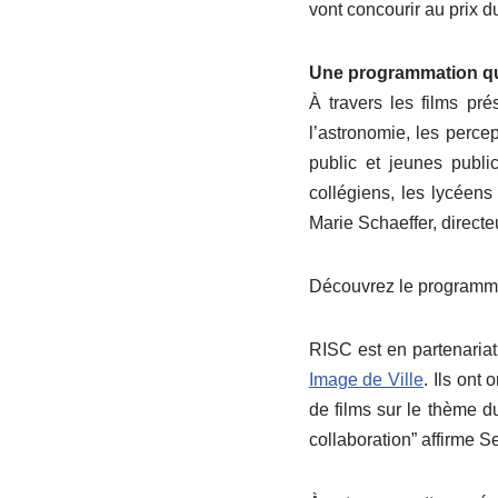
vont concourir au prix du
Une programmation qui 
À travers les films pr
l’astronomie, les perce
public et jeunes publi
collégiens, les lycéen
Marie Schaeffer, direct
Découvrez le programm
RISC est en partenariat
Image de Ville
. Ils ont
de films sur le thème d
collaboration” affirme S