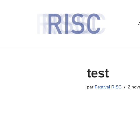
Aller
au
contenu
test
par
Festival RISC
2 nov