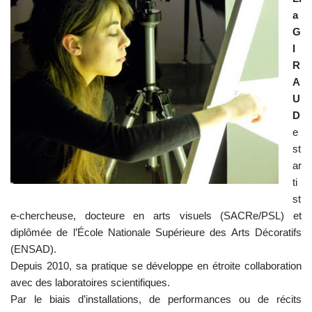
a
G
I
R
A
U
D
e
st
ar
ti
st
e-chercheuse, docteure en arts visuels (SACRe/PSL) et
diplômée de l’École Nationale Supérieure des Arts Décoratifs
(ENSAD).
Depuis 2010, sa pratique se développe en étroite collaboration
avec des laboratoires scientifiques.
Par le biais d’installations, de performances ou de récits