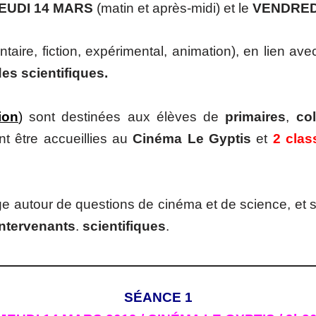
EUDI 14 MARS
(matin et après-midi) et le
VENDRED
entaire, fiction, expérimental, animation), en lien a
es scientifiques.
ion
)
sont destinées aux élèves de
primaires
,
co
 être accueillies au
Cinéma Le Gyptis
et
2 clas
e autour de questions de cinéma et de science, et 
ntervenants
.
scientifiques
.
SÉANCE 1