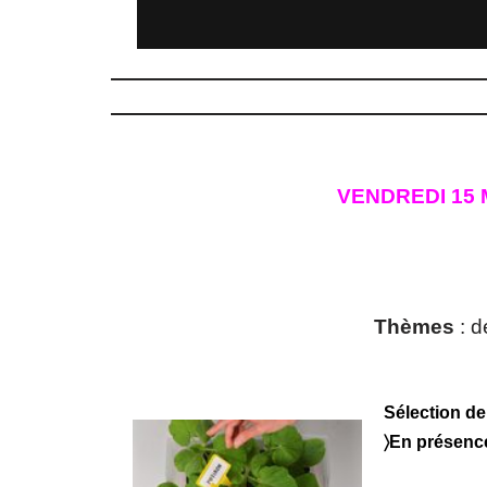
VENDREDI 15 
Thèmes
: d
Sélection d
〉En présenc