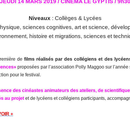
JEUDI 14 MARS 2019 / CINÉMA LE GYPTIS /
9h3
Niveaux
: Collèges & Lycées
physique, sciences cognitives, art et science, dével
ronnement, histoire et migrations, sciences et techn
première de
films réalisés par des collégiens et des lycéen
iences»
proposées par l’association Polly Maggoo sur l’année 
tion pour le festival.
ence des cinéastes animateurs des ateliers, de scientifiqu
s au projet
et de lycéens et collégiens participants, accompag
OIR +