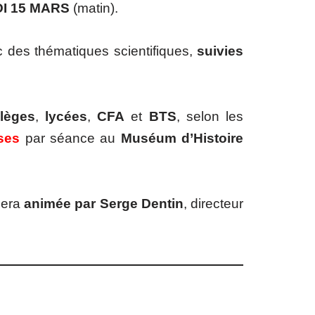
I 15 MARS
(matin).
vec des thématiques scientifiques,
suivies
llèges
,
lycées
,
CFA
et
BTS
, selon les
ses
par séance au
Muséum d’Histoire
sera
animée par Serge Dentin
, directeur