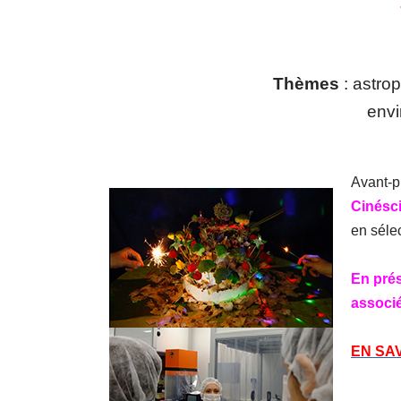
Thèmes
: astro
envi
Avant-
Cinésc
en sélec
En prés
associé
EN SAV